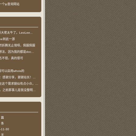
了一个ip查询网站
龙哥大佬太牛了。LeoLee...
oLee到此一游
然折腾无止境呀，佩服佩服
法，因为我的都是doc...
名不错，真的很可
可以启用whois的
：感谢分享，谢谢站长！！已收藏
个需求貌似有点小众，不过...
哥，之前那事儿是我没整明白，...
 篇
 条
11-30
 天