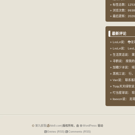
标签总数：1253
浏览次数：9938
最后更新：2026-
最新评论
LroLrr说：
🐉龙
LroLrr说：
Leo
生活笑话说：
果
寻鹤说：
按我的想
加糖少冰说：
域
黑桃三说：
行，
Van说：
联系客
Ttzip天天绿软
叮当星球说：
现
liseezn说：
龙哥，
第九部落(
blo9.com)
版权所有，由
WordPress
驱动
Entries (RSS)
Comments (RSS)