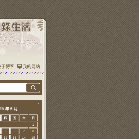
关于博客
我的网站
25 年 6 月
四
五
六
日
1
5
6
7
8
12
13
14
15