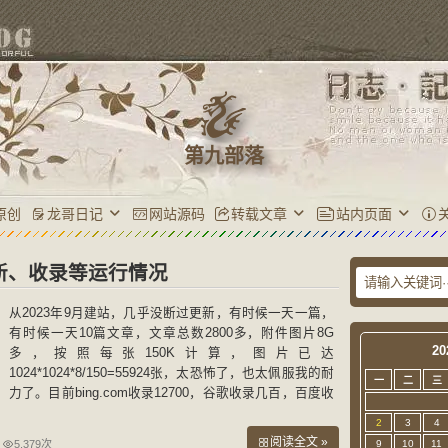
第九部落
原创
龙哥日记
网站源码
转载文章
站内页面
新、收录等运行情况
从2023年9月建站，几乎没断过更新，有时候一天一篇，
有时候一天10篇文章，文章总数2800多，附件图片8G
20
多，按照每张150K计算，图片已达
1024*1024*8/150=55924张，太恐怖了，也太佩服我的耐
一
二
三
力了。目前bing.com收录12700，谷歌收录几百，百度收
录首页，bing值4-6之间。 专门买了一个4/8/80G的服务
2
3
4
器单独存放，主题是晨星的主题
阅读全文 »
5,379次
9
10
11