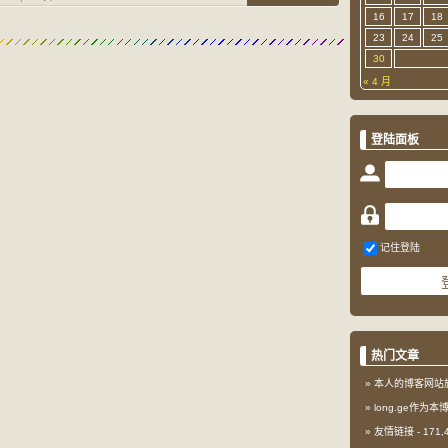
16
17
18
23
24
25
30
« 4 月
登陆面板
记住登陆
热门文章
本人的博客网站
long.ge作为
友情链接
- 171