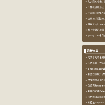
各大网站收录、
计算机慢的原因
主流BLOG程序
注册.cat域名vip.
购买了xybz.co
看了会哭的故事
gesay.com今
最新文章
无法拿到域名转
不依赖第三方实现l
is-for-sale.
服务器顺利升级到My
漂亮的侧边返回
英语词典Regdi
服务器安装Debia
宝塔面板去除强
从抢注stupid