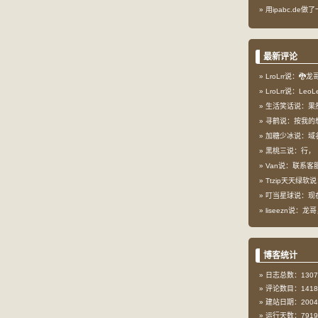
用ipabc.de做
最新评论
LroLrr说：🐉
LroLrr说：Le
生活笑话说：果
寻鹤说：按我的想
加糖少冰说：域
黑桃三说：行，
Van说：联系客服
Ttzip天天绿软说
叮当星球说：现在这
liseezn说：龙
博客统计
日志总数：1307
评论数目：1418
建站日期：2004-
运行天数：7919