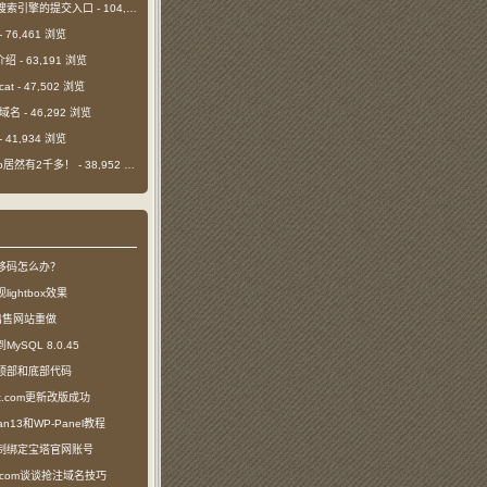
搜索引擎的提交入口
- 104,405 浏览
- 76,461 浏览
介绍
- 63,191 浏览
cat
- 47,502 浏览
m域名
- 46,292 浏览
- 41,934 浏览
日ip居然有2千多！
- 38,952 浏览
移码怎么办？
ightbox效果
com出售网站重做
SQL 8.0.45
顶部和底部代码
ct.com更新改版成功
n13和WP-Panel教程
制绑定宝塔官网账号
ea.com谈谈抢注域名技巧