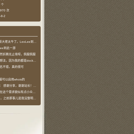
 个
970 次
8-2
哥大佬太牛了。LeoLee到此一游
Lee到此一游
然折腾无止境呀，佩服佩服
法，因为我的都是docker容器…
名不错，真的很可
服可以启用whois的
说：
感谢分享，谢谢站长！！已收藏
在这个需求貌似有点小众，不过工具类我也…
之前那事儿是我没整明白，搞个申请页…