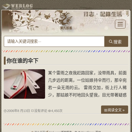
T
o
第九部落
g
g
l
e
n
a
v
i
g
a
你在谁的伞下
t
i
o
某个雷雨之夜我赶路回家，没带雨具，前面
n
几步远的距离，一位姑娘持伞而行，那伞宛
若一朵无雨的云。 雷雨交加，街上行人稀
少，那姑娘不时地回头望我，目光带著疑惑
甚至惊恐，很显然，我的存在使她有后顾之
忧。这虽让人心寒，但也不能怪她，因此情
阅读全文 »
2006年8 月13日
没有评论
4,450次
此景也太像一些虽不高明却足以令人紧张的
小说情节了：深夜，一条汉子尾随一个