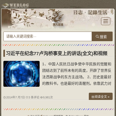
T
o
第九部落
g
g
l
e
n
a
v
i
g
a
习近平在纪念77卢沟桥事变上的讲话(全文)和视频
t
i
o
1、中国人民抗日战争使中华民族的觉醒和
n
团结达到了前所未有的高度，开辟了世界反
法西斯战争的东方主战场。 2、历史是最好
的教科书，也是最好的清醒剂。依靠武力对
外侵略扩张最终都是要失败的。 3、任何人
想要否定、歪曲甚至美化侵略历史，中国人
阅读全文 »
2014年7 月7日
3 条评论
9,981次
民和各国人民绝不答应！ 7月7日是“七七事
变”77周年纪念日。上午，党和国家领导