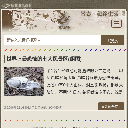
T
o
第九部落
g
g
l
e
n
a
v
i
g
a
世界上最恐怖的七大风景区(组图)
t
i
o
第1名：经过也可能遇难的死亡之洞——印
n
尼爪哇谷洞 印尼爪哇谷洞最为恐怖奇异。
此谷中有6个大山洞，洞呈喇叭状，都是大
陷阱。不用说“误入”谷洞者性命不安，就是
保持距离者也难幸免。当人或者动物从洞口
经过时，会被一种强大的吸引力“拖入”谷洞
阅读全文 »
2006年11 月30日
1 条评论
8,440次
而吃掉。就是离洞口还有6至7米距离，也
会被魔口“吸”进去，一口吞下。据侦察，谷
洞