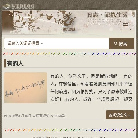
T
o
第九部落
g
g
l
e
n
a
v
i
g
a
有的人
t
i
o
有的人，似乎忘了，但是街遇想起。 有的
n
人，在微信里，却看着发朋友圈却几乎不留
任何痕迹，因为怕打扰，只为了原来彼此还
安好！ 有的人，或许一个场景想起，却又
匆匆地忘记，然后如此想起和遗忘。 有的
人，一眼一万年，从此不再相遇和难以想
阅读全文 »
2019年3 月16日
没有评论
5,659次
起。 有的人，想起来却只能笑着带过。 而
我，你，不知道谁还保留回忆！