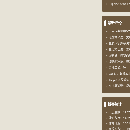
用ipabc.de做
最新评论
生辰八字算命说：
免费算命说：文
生辰八字算命说：
生活笑话说：果
寻鹤说：按我的想
加糖少冰说：域
黑桃三说：行，
Van说：联系客服
Ttzip天天绿软说
叮当星球说：现在这
博客统计
日志总数：1307
评论数目：1422
建站日期：2004-
运行天数：7919