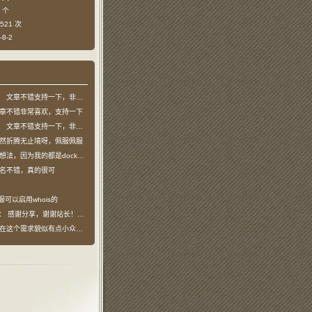
 个
521 次
8-2
：
文章不错支持一下，非常喜欢
章不错非常喜欢，支持一下
：
文章不错支持一下，非常喜欢
然折腾无止境呀，佩服佩服
法，因为我的都是docker容器…
名不错，真的很可
服可以启用whois的
说：
感谢分享，谢谢站长！！已收藏
在这个需求貌似有点小众，不过工具类我也…