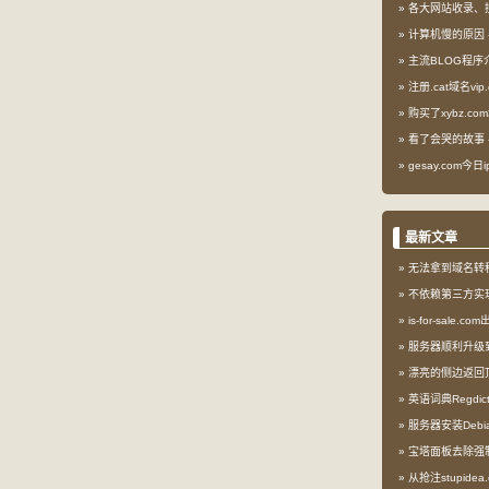
各大网站收录、
计算机慢的原因
主流BLOG程序
注册.cat域名vip.
购买了xybz.co
看了会哭的故事
gesay.com今
最新文章
无法拿到域名转
不依赖第三方实现l
is-for-sale.
服务器顺利升级到My
漂亮的侧边返回
英语词典Regdi
服务器安装Debia
宝塔面板去除强
从抢注stupid