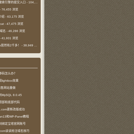
搜索引擎的提交入口
- 104,386 浏览
- 76,455 浏览
介绍
- 63,175 浏览
cat
- 47,475 浏览
m域名
- 46,286 浏览
- 41,931 浏览
日ip居然有2千多！
- 38,949 浏览
移码怎么办？
ightbox效果
com出售网站重做
SQL 8.0.45
顶部和底部代码
ct.com更新改版成功
n13和WP-Panel教程
制绑定宝塔官网账号
ea.com谈谈抢注域名技巧