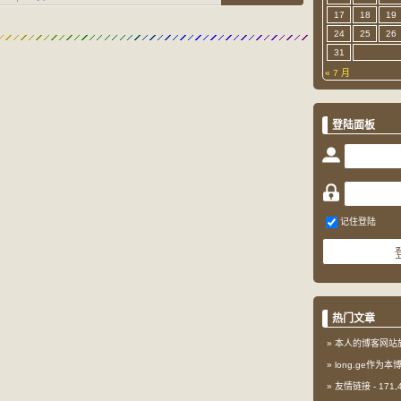
17
18
19
24
25
26
31
« 7 月
登陆面板
记住登陆
热门文章
本人的博客网站
long.ge作为
友情链接
- 171