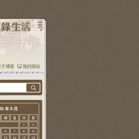
关于博客
我的网站
26 年 8 月
四
五
六
日
1
2
6
7
8
9
13
14
15
16