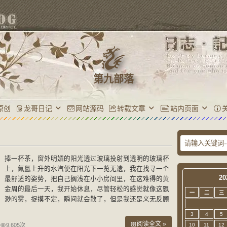
第九部落
原创
龙哥日记
网站源码
转载文章
站内页面
捧一杯茶，窗外明媚的阳光透过玻璃投射到透明的玻璃杯
上，氤氲上升的水汽便在阳光下一览无遗，我在找寻一个
20
最舒适的姿势，把自己搁浅在小小房间里，在这难得的黄
金周的最后一天，我开始休息，尽管轻松的感觉就像这飘
一
二
三
渺的雾，捉摸不定，瞬间就会散了，但是我还是义无反顾
地投入到这样的片刻里。屋子里又恢复了往日的模样，
3
4
5
阅读全文 »
9,605次
10
11
12