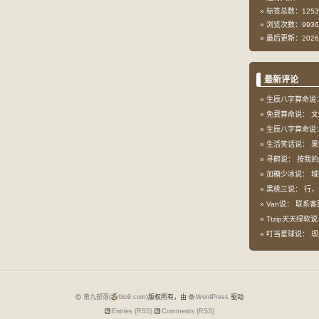
标签总数：1253
浏览次数：9936
最后更新：2026-
最新评论
生辰八字算命说
免费算命说：
文
生辰八字算命说
生活笑话说：
果
寻鹤说：
按我的想
加糖少冰说：
域
黑桃三说：
行，
Van说：
联系客
Ttzip天天绿软
叮当星球说：
现
第九部落(
blo9.com)
版权所有，由
WordPress
驱动
Entries (RSS)
Comments (RSS)