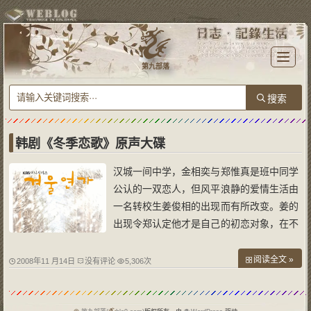
T
o
第九部落
g
g
l
e
n
a
v
i
g
a
韩剧《冬季恋歌》原声大碟
t
i
o
汉城一间中学，金相奕与郑惟真是班中同学
n
公认的一双恋人，但风平浪静的爱情生活由
一名转校生姜俊相的出现而有所改变。姜的
出现令郑认定他才是自己的初恋对象，在不
知不觉两人更热恋起来。后来姜发觉金、郑
曾是一对恋人而心中不是味儿。圣诞节来临
阅读全文 »
2008年11 月14日
没有评论
5,306次
姜与郑约定见面。此时姜的母亲为阻止姜与
生父相认，要姜移居到美国，在离开