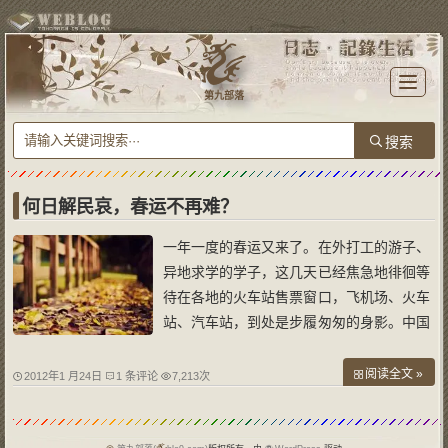
T
o
第九部落
g
g
l
e
n
a
v
i
g
a
何日解民哀，春运不再难？
t
i
o
一年一度的春运又来了。在外打工的游子、
n
异地求学的学子，这几天已经焦急地徘徊等
待在各地的火车站售票窗口，飞机场、火车
站、汽车站，到处是步履匆匆的身影。中国
交通运输系统面临着巨大考验，政府相继出
台了增加运力、严打票贩子、火车票实名制
阅读全文 »
2012年1 月24日
1 条评论
7,213次
等诸多举措，春运却还是一如既往地上演着
“一票难求”的大戏，面对着这场人类历