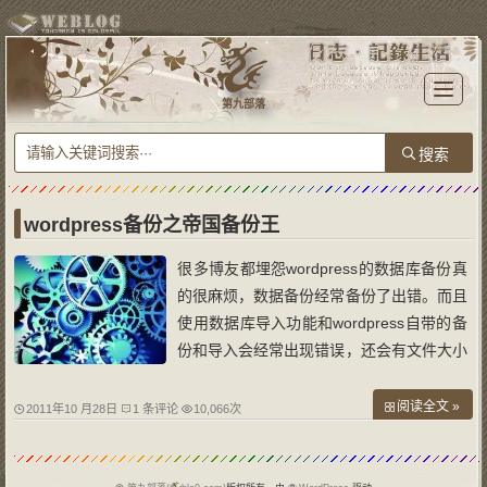
T
o
第九部落
g
g
l
e
n
a
v
i
g
a
wordpress备份之帝国备份王
t
i
o
很多博友都埋怨wordpress的数据库备份真
n
的很麻烦，数据备份经常备份了出错。而且
使用数据库导入功能和wordpress自带的备
份和导入会经常出现错误，还会有文件大小
限制。特别对于那些数据库很大的博友备份
或者更换虚拟主机就显得很麻烦了。那么如
阅读全文 »
2011年10 月28日
1 条评论
10,066次
何解决以上这些问题呢？经过对帝国备份王
的使用，本人觉得帝国备份王完全可以帮