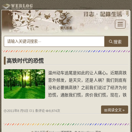
T
o
第九部落
g
g
l
e
n
a
v
i
g
a
高铁时代的恐慌
t
i
o
温州动车追尾是如此的让人痛心。近期高铁
n
意外频发，是天灾，还是人祸？我们到底有
没有必要搞高铁？之前我们说过了经济为何
恐慌，通胀我们慌，房价我们慌，现在，铁
道部引以为豪的高铁给我们制造了更大的恐
慌。 对于这个问题，我们铁道部是这么说
阅读全文 »
2011年8 月5日
1 条评论
8,874次
的，这位“铁老大”认为，包括以前的新闻发
言人，包括现在的铁道部的领导，在接