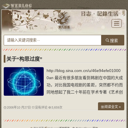
T
o
第九部落
g
g
l
e
n
a
v
i
g
a
关于“构思过度”
t
i
o
http://blog.sina.com.cn/u/46e94efe01000
n
0an 最近有很多朋友看到韩剧在中国的大成
功，对比我国电视剧的差距，突然都不约而
同地想起了我二十年前在学术专著《艺术创
造化》和《观众心理学》上一再警告过的
“构思过度”的毛病。这使我很高兴。 韩剧的
阅读全文 »
2006年10 月27日
没有评论
3,659次
构思，以简单明了取胜，即使篇幅很长、节
奏很慢、波澜很多，在情节结构上还是