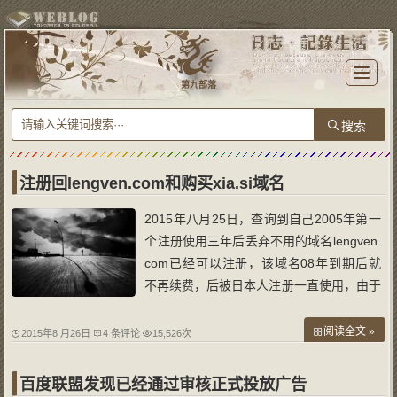
T
o
第九部落
g
g
l
e
n
a
v
i
g
a
注册回lengven.com和购买xia.si域名
t
i
o
2015年八月25日，查询到自己2005年第一
n
个注册使用三年后丢弃不用的域名lengven.
com已经可以注册，该域名08年到期后就
不再续费，后被日本人注册一直使用，由于
本人使用的英文都是lengven，所以就有想
重新注册该域名的打算，但是每次该域名到
阅读全文 »
2015年8 月26日
4 条评论
15,526次
期时持有人都会续费，故一直无法抢注。
昨日查询到该域名没有注册后，于是就毫不
百度联盟发现已经通过审核正式投放广告
犹