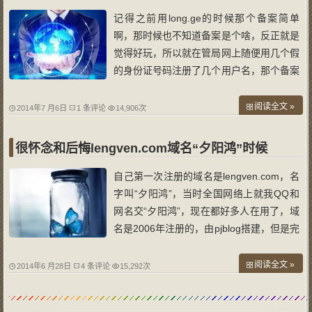
记得之前用long.ge的时候那个备案简单
啊，那时候也不知道备案是个啥，反正就是
觉得好玩，所以就在管局网上随便用几个假
的身份证号码注册了几个用户名，那个备案
简单啊，就只要提交一下资料就通过，也不
要拍照核实真伪。那时候该域名的PR很
阅读全文 »
2014年7 月6日
1 条评论
14,906次
高，所以申请google广告联盟通过了，但
是一直都没有认真去填写资料和银行卡信
很怀念和后悔lengven.com域名“夕阳鸿”时候
息，挂
自己第一次注册的域名是lengven.com，名
字叫“夕阳鸿”，当时全国网络上就我QQ和
网名交“夕阳鸿”，现在都好多人在用了，域
名是2006年注册的，由pjblog搭建，但是完
全是为了自己写作的爱好，所以经常把自己
原创的诗歌和随笔以及散文发表到了博客
阅读全文 »
2014年6 月28日
4 条评论
15,292次
里，那时候也不知道PR是啥东西，就知道
当时PR达到了3差点4，alex排名也很靠前