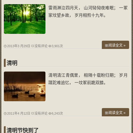
雷雨淋泣四月天， 山河恸恸夜难眠； 一冢
家坟望乡故， 岁月相煎十九年。
阅读全文 »
2013年3 月29日
没有评论
3,901次
清明
清明清江青偶里， 相隔十载盼归期； 岁月
蹉跎难追忆， 一坟冢前跪双膝。
阅读全文 »
2011年4 月12日
没有评论
6,243次
清明节快到了