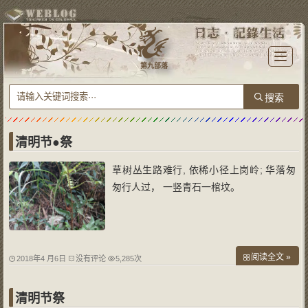
T
o
第九部落
g
g
l
e
n
a
v
i
g
a
清明节●祭
t
i
o
草树丛生路难行, 依稀小径上岗岭; 华落匆
n
匆行人过， 一竖青石一棺坟。
阅读全文 »
2018年4 月6日
没有评论
5,285次
清明节祭