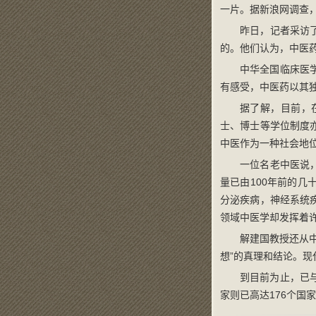
一片。据新浪网调查，
昨日，记者采访
的。他们认为，中医
中华全国临床医
有感受，中医药以其
据了解，目前，
士、博士等学位制度
中医作为一种社会地
一位名老中医说
量已由100年前的
分泌疾病，神经系统
领域中医学却发挥着
解建国教授还从
想”的真理和结论。
到目前为止，已
家则已高达176个国