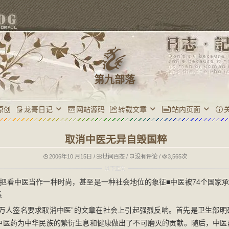
第九部落
原创
龙哥日记
网站源码
转载文章
站内页面
取消中医无异自毁国粹
2006年10 月15日
/
世间百态
/
没有评论
/
3,565次
把看中医当作一种时尚，甚至是一种社会地位的象征■中医被74个国家承
系
“万人签名要求取消中医”的文章在社会上引起强烈反响。首先是卫生部明
中医药为中华民族的繁衍生息和健康做出了不可磨灭的贡献。随后，中医