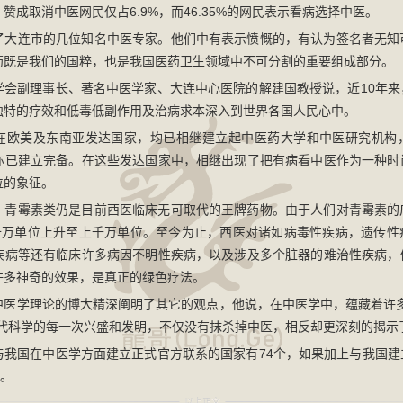
赞成取消中医网民仅占6.9%，而46.35%的网民表示看病选择中医。
了大连市的几位知名中医专家。他们中有表示愤慨的，有认为签名者无知
药既是我们的国粹，也是我国医药卫生领域中不可分割的重要组成部分。
学会副理事长、著名中医学家、大连中心医院的解建国教授说，近10年来
独特的疗效和低毒低副作用及治病求本深入到世界各国人民心中。
在欧美及东南亚发达国家，均已相继建立起中医药大学和中医研究机构
亦已建立完备。在这些发达国家中，相继出现了把有病看中医作为一种时
位的象征。
，青霉素类仍是目前西医临床无可取代的王牌药物。由于人们对青霉素的
几十万单位上升至上千万单位。至今为止，西医对诸如病毒性疾病，遗传性
疾病等还有临床许多病因不明性疾病，以及涉及多个脏器的难治性疾病，
许多神奇的效果，是真正的绿色疗法。
中医学理论的博大精深阐明了其它的观点，他说，在中医学中，蕴藏着许多
现代科学的每一次兴盛和发明，不仅没有抹杀掉中医，相反却更深刻的揭示
与我国在中医学方面建立正式官方联系的国家有74个，如果加上与我国建
家。