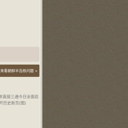
»
度来看朝鲜半岛核问题