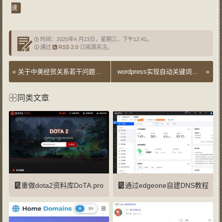
速
时间：2025年4 月23日，星期三，下午12:41。
通过
RSS 2.0
订阅源关注。
»
«
关于中美经贸关系若干问题的中方立场
wordpress实现自动关键词和描述的最好代码
同类文章
重做dota2资料库DoTA.pro
通过edgeone自建DNS教程