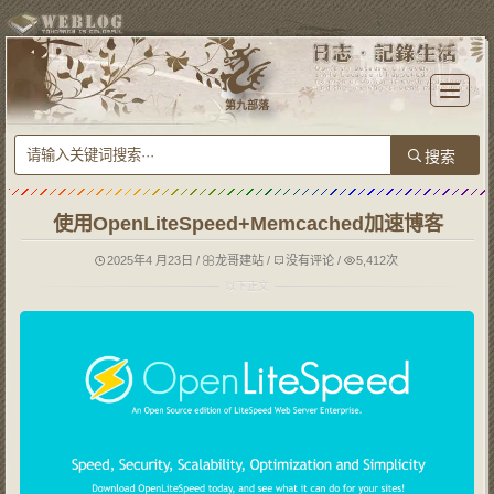
T
o
第九部落
g
g
l
e
n
a
v
i
g
使用OpenLiteSpeed+Memcached加速博客
a
t
i
o
2025年4 月23日
/
龙哥建站
/
没有评论
/
5,412次
n