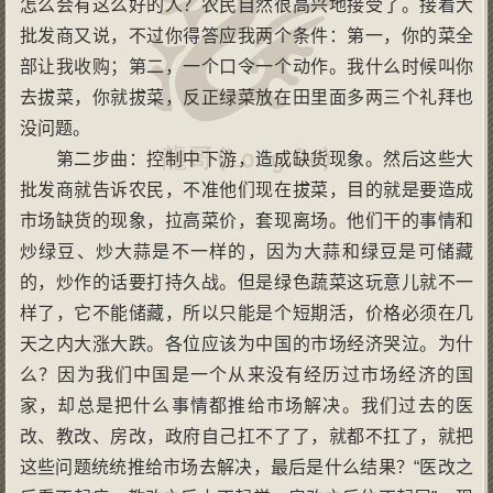
怎么会有这么好的人？农民自然很高兴地接受了。接着大
批发商又说，不过你得答应我两个条件：第一，你的菜全
部让我收购；第二，一个口令一个动作。我什么时候叫你
去拔菜，你就拔菜，反正绿菜放在田里面多两三个礼拜也
没问题。
第二步曲：控制中下游，造成缺货现象。然后这些大
批发商就告诉农民，不准他们现在拔菜，目的就是要造成
市场缺货的现象，拉高菜价，套现离场。他们干的事情和
炒绿豆、炒大蒜是不一样的，因为大蒜和绿豆是可储藏
的，炒作的话要打持久战。但是绿色蔬菜这玩意儿就不一
样了，它不能储藏，所以只能是个短期活，价格必须在几
天之内大涨大跌。各位应该为中国的市场经济哭泣。为什
么？因为我们中国是一个从来没有经历过市场经济的国
家，却总是把什么事情都推给市场解决。我们过去的医
改、教改、房改，政府自己扛不了了，就都不扛了，就把
这些问题统统推给市场去解决，最后是什么结果？“医改之