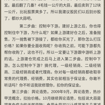
宜。最后翻了几番？4毛钱一公斤的大蒜，最后卖到了12块
一公斤，比玩股票爽多了。所以我建议股民们以后别炒股
了，都炒大蒜吧。
第二步曲：控制中下游。建好上游之后，你也得
控制住中下游，为什么呢？如果上游建好仓之后，准备抛
售，万一抛售被下游接了，都给你买光了，那你怎么打压
价格？如果你要全面收购呢？你收购之前，可能下游都先
帮你收购了，这也不行。所以一定要让下游跟中游听上游
的话。上游建仓完成之后马上进入第二步曲，控制中下
游。怎么控制中下游？搞代理，一级经销商、二级经销
商、三级经销商或者代理商。你对每一级经销商都收取非
常贵的代理费、经销费，其实也就相当于保证金。你敢不
听话吗？你不听话我就修理你，扣你的保证金。
第三步曲：舆论造势。2009年9月，舆论造势，热炒
甲流概念，拉抬价格。10月继续舆论造势，包括说大蒜是
提高免疫力的天然药物；食用大蒜可以让感冒发生几率减