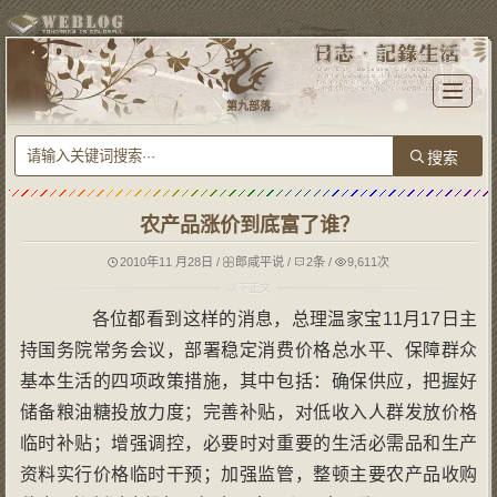
T
o
第九部落
g
g
l
e
n
a
v
i
g
农产品涨价到底富了谁？
a
t
i
o
2010年11 月28日
/
郎咸平说
/
2条
/
9,611次
n
各位都看到这样的消息，总理温家宝11月17日主
持国务院常务会议，部署稳定消费价格总水平、保障群众
基本生活的四项政策措施，其中包括：确保供应，把握好
储备粮油糖投放力度；完善补贴，对低收入人群发放价格
临时补贴；增强调控，必要时对重要的生活必需品和生产
资料实行价格临时干预；加强监管，整顿主要农产品收购