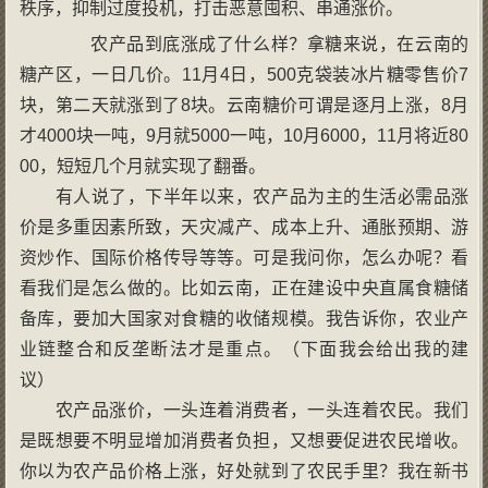
秩序，抑制过度投机，打击恶意囤积、串通涨价。
农产品到底涨成了什么样？拿糖来说，在云南的
糖产区，一日几价。11月4日，500克袋装冰片糖零售价7
块，第二天就涨到了8块。云南糖价可谓是逐月上涨，8月
才4000块一吨，9月就5000一吨，10月6000，11月将近80
00，短短几个月就实现了翻番。
有人说了，下半年以来，农产品为主的生活必需品涨
价是多重因素所致，天灾减产、成本上升、通胀预期、游
资炒作、国际价格传导等等。可是我问你，怎么办呢？看
看我们是怎么做的。比如云南，正在建设中央直属食糖储
备库，要加大国家对食糖的收储规模。我告诉你，农业产
业链整合和反垄断法才是重点。（下面我会给出我的建
议）
农产品涨价，一头连着消费者，一头连着农民。我们
是既想要不明显增加消费者负担，又想要促进农民增收。
你以为农产品价格上涨，好处就到了农民手里？我在新书