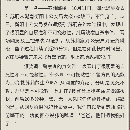
第十名——苏莉跳楼：10月11日，湖北恩施女青
年苏莉从湖南衡阳市公安局大楼7楼跳下，不治身亡。12
日，衡阳市公安局发布通报称“苏莉在跳楼过程中，表现出
了很明显的自愿性和不可挽救性，纯属跳楼自杀事件。”现
场网友及监控录像均证实，从苏莉跑到公安局到最终跳
楼，整个过程持续了近20分钟，但是在如此长的时间里，
家属质疑警方未采取有效措施，阻止这场悲剧的发生
颁奖词：警察说的真文雅：“表现出了很明显的自
愿性和不可挽救性。”什么叫‘不可挽救性’？警方真的无能
为力挽救苏莉的生命吗？从网友的介绍，分明是见死不
救，那里是不可挽救！苏莉在7楼窗台上嚎啕痛哭做跳楼
状，前后20多分钟，警方无一人采取任何施救措施。蹊跷
的是，从网友拍摄的27秒录像中，我们可以听到苏莉临死
前跳下的一瞬间撕心裂肺的喊道：“爸爸，他们把我强奸
了！”