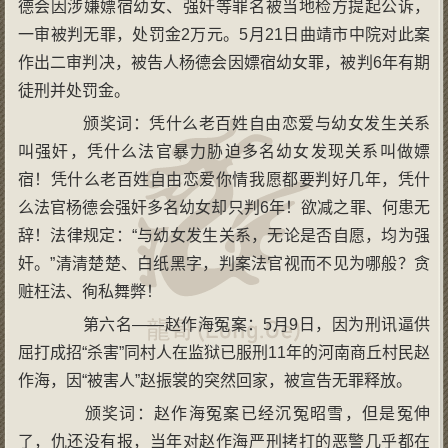
德会因涉嫌嫖宿幼女、强奸等罪名被当地检方提起公诉，
一审被判无罪，处罚金2万元。5月21日曲靖市中院对此案
作出二审判决，被告人杨德会因嫖宿幼女罪，被判6年有期
徒刑并处罚金。
颁奖词：凭什么老百姓自由恋爱与幼女发生关系
叫强奸，凭什么法官暴力胁迫多名幼女发现关系叫做嫖
宿！凭什么老百姓自由恋爱你情我愿都要判好几年，凭什
么法官杨德会强奸多名幼女却只判6年！欲减之罪、何患无
辞！法律规定：“与幼女发生关系，无论是否自愿，均为强
奸。”清清楚楚、白纸黑字，判案法官视而不见为哪般？贪
赃枉法、徇私舞弊！
第六名——赵作海冤案：5月9日，因为刑讯逼供
屈打成招“杀害”同村人在监狱已服刑11年的河南商丘村民赵
作海，因“被害人”赵振裳的突然回家，被宣告无罪释放。
颁奖词：赵作海冤案已经沉冤昭雪，但是冤伸
了，仇还没有报，当年对赵作海严刑拷打的恶警几乎都在