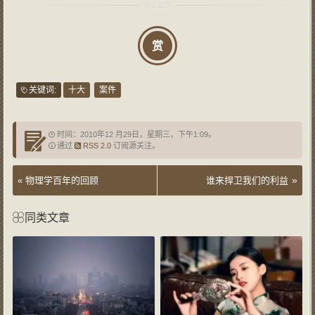
赏
关键词:
十大
案件
时间：2010年12 月29日，星期三，下午1:09。
通过
RSS 2.0
订阅源关注。
»
«
物理学百年的回顾
谁来捍卫我们的利益
同类文章