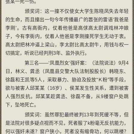
张某一死一伤。
颁奖词：这一撞不仅使女大学生陈晓凤失去年轻
的生命，而且撞出一句今年传播最广的嚣张的雷语‘我爸是
李刚’。古有高衙内，仗着他爸是高俅高太尉调戏林冲娘
子，今有李衙内，仗着人他爸是李刚撞死学生无动于衷。
高太尉把林冲逼上梁山，李太尉比高太尉牛，用钱与权一
切搞定，听说已经判刑3年、监外执行。
第三名——‘凤凰烈女’强奸案：（法院说法）9月4
日，林义、龚丞（凤凰县交警大队法制股股长）韩晓东、
徐磊和王凯等5人，采取暴力、胁迫及投放“Ｋ粉”等手段，
欲与被害人邱某某（16岁）、侯某发生性关系，遭到被害
人强烈反抗。邱某某趁龚丞、徐磊不备，从9楼窗户处跳
下，坠地死亡。
颁奖词：虽然罪犯最终被判13年到死缓不等，但
是法院对很多疑点视而不见，死者服了k粉毫无反抗能力，
何以强奸未遂？窗户狭小，死者没有缩骨功，何以跳楼？