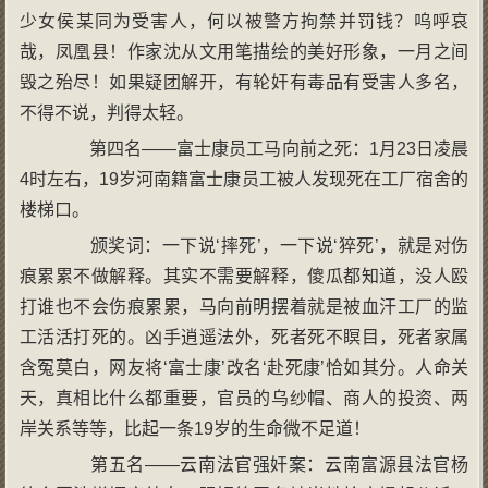
少女侯某同为受害人，何以被警方拘禁并罚钱？呜呼哀
哉，凤凰县！作家沈从文用笔描绘的美好形象，一月之间
毁之殆尽！如果疑团解开，有轮奸有毒品有受害人多名，
不得不说，判得太轻。
第四名——富士康员工马向前之死：1月23日凌晨
4时左右，19岁河南籍富士康员工被人发现死在工厂宿舍的
楼梯口。
颁奖词：一下说‘摔死’，一下说‘猝死’，就是对伤
痕累累不做解释。其实不需要解释，傻瓜都知道，没人殴
打谁也不会伤痕累累，马向前明摆着就是被血汗工厂的监
工活活打死的。凶手逍遥法外，死者死不瞑目，死者家属
含冤莫白，网友将‘富士康’改名‘赴死康’恰如其分。人命关
天，真相比什么都重要，官员的乌纱帽、商人的投资、两
岸关系等等，比起一条19岁的生命微不足道！
第五名——云南法官强奸案：云南富源县法官杨