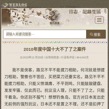
T
o
第九部落
g
g
l
e
n
a
v
i
g
2010年度中国十大不了了之案件
a
t
i
o
2010年12 月29日
/
世间百态
/
没有评论
/
4,642次
n
我不是侠客，路见不平不能拔刀相助，何况就是想拔
刀相助，警察也不答应，买把菜刀还要实名。路见不平不
能拔刀相助，只能义愤填膺、不平则鸣，只能敲敲键盘、
发发牢骚、仅此而已。抗议没人理，只能不了了之，只能
干着急。你还别不服气！想想钓鱼岛，官方对日本发出史
无前例的强烈抗议，日本还不是置之不理，还不是扣押了