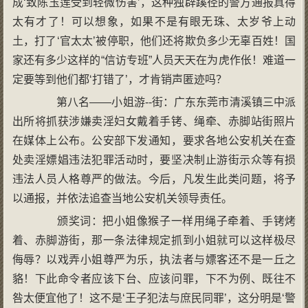
成‘致陈玉莲受到轻微伤害’，这种独辟蹊径的警方通报真得
太有才了！可以想象，如果不是有眼无珠、太岁爷上动
土，打了‘官太太’被停职，他们还将欺负多少无辜百姓！国
家还有多少这样的“信访专班”人员天天在为虎作伥！难道一
定要等到他们都‘打错了’，才肯销声匿迹吗？
第八名——小姐游--街：广东东莞市清溪镇三中派
出所将抓获涉嫌卖淫妇女戴着手铐、绳牵、赤脚站街照片
在媒体上公布。公安部下发通知，要求各地公安机关在查
处卖淫嫖娼违法犯罪活动时，要坚决制止游街示众等有损
违法人员人格尊严的做法。今后，凡发生此类问题，将予
以通报，并依法追查当地公安机关领导责任。
颁奖词：把小姐像猴子一样用绳子牵着、手铐烤
着、赤脚游街，那一条法律规定抓到小姐就可以这样极尽
侮辱？以戏弄小姐尊严为乐，执法者与嫖客还不是一丘之
貉！下此命令者应该下台、应该问罪，下不为例、既往不
咎太便宜他了！这不是‘王子犯法与庶民同罪’，这分明是‘警