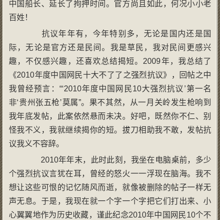
中国船长、延长了拘押时间。官方尚且如此，何况小小老
百姓！
抗议年年有，今年特别多，无论是国内还是国
际，无论是官方还是民间。我是草民，我对民间更感兴
趣，不仅感兴趣，还喜欢总结揭短。2009年，我总结了
《2010年度中国网民十大不了了之强烈抗议》，回帖之中
我曾经预言：“‘2010年度中国网民10大强烈抗议’第一名
非‘贵州张五枪’莫属”。果不其然，从一月关岭发生枪响到
我年底发帖，此案依然悬而未决。好吧，既然你不仁、别
怪我不义，我就继续揭你的短。拔刀相助我不敢，发帖抗
议我义不容辞。
2010年年末，此时此刻，我坐在电脑桌前，多少
个强烈抗议言犹在耳，曾经的怒火一一浮现在脑海。我不
想让这些可恨的记忆随风而逝，就像被删除的帖子一样无
声无息。于是，我现在就一个字一个字把它们打出来、小
心翼翼地作为历史收藏，谨此纪念2010年中国网民10个不