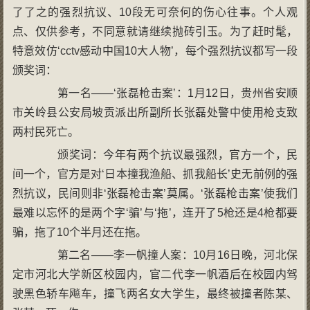
了了之的强烈抗议、10段无可奈何的伤心往事。个人观
点、仅供参考，不同意就请继续抛砖引玉。为了赶时髦，
特意效仿‘cctv感动中国10大人物’，每个强烈抗议都写一段
颁奖词：
第一名——‘张磊枪击案’：1月12日，贵州省安顺
市关岭县公安局坡贡派出所副所长张磊处警中使用枪支致
两村民死亡。
颁奖词：今年有两个抗议最强烈，官方一个，民
间一个，官方是对‘日本撞我渔船、抓我船长’史无前例的强
烈抗议，民间则非‘张磊枪击案’莫属。‘张磊枪击案’使我们
最难以忘怀的是两个字‘骗’与‘拖’，连开了5枪还是4枪都要
骗，拖了10个半月还在拖。
第二名——李一帆撞人案：10月16日晚，河北保
定市河北大学新区校园内，官二代李一帆酒后在校园内驾
驶黑色轿车飚车，撞飞两名女大学生，最终被撞者陈某、