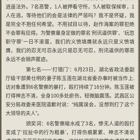
逍遥法外。7名恶警，1人被押看守所，5人被取保候审，1
人在逃，等待他们的会是法律的严惩吗？我不是怀疑，我
是完全不抱任何希望。不用拭目以待，赵作海案的罪犯绝
不会罪有应得。为警察量身定做的罪名‘刑讯逼供罪’、‘玩忽
职守罪’一日不滚蛋，我们的义愤填膺就永远只是义愤填
膺，我们的忍无可忍永远只是忍无可忍，刑讯逼供的罪恶
永远不会销声匿迹。
第七名——‘打错门’：6月23日，湖北省政法委副
厅级干部黄仕明的妻子陈玉莲在湖北省委办事时被当作上.
访对象遭到6名警察的暴打，殴打持续了16分钟。陈玉莲被
打得神志不清，全身100多处瘀伤，轻微脑震荡。武昌区公
安分局政委来医院道歉时说：“纯属误会，没想到打了这个
大领导的夫人”。
颁奖词：6名警察缩水成了3名，惨无人道的殴打
变成了‘拉扯中的行为粗暴’，打得伤痕累累、神志不清说