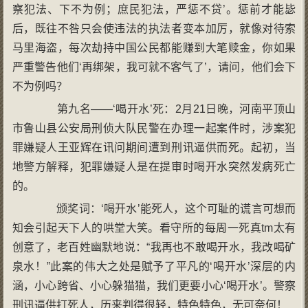
察犯法、下不为例；庶民犯法，严惩不贷’。惩前才能毖
后，既往不咎只会使违法的执法者变本加厉，就像对待索
马里海盗，每次劫持中国公民都能赚到大笔赎金，你如果
严重警告他们‘再绑架，我可就不客气了’，请问，他们会下
不为例吗？
第九名——‘喝开水’死：2月21日晚，河南平顶山
市鲁山县公安局刑侦大队民警在办理一起案件时，涉案犯
罪嫌疑人王亚辉在讯问期间遭到刑讯逼供而死。起初，当
地警方解释，犯罪嫌疑人是在提审时喝开水突然发病死亡
的。
颁奖词：‘喝开水’能死人，这个可耻的谎言可想而
知会引起天下人的哄堂大笑。看守所的每周一死真tm太有
创意了，老百姓幽默地说：“我再也不敢喝开水，我改喝矿
泉水！”此案的伟大之处是赋予了平凡的‘喝开水’深层的内
涵，小心跨省、小心躲猫猫，我们更要小心‘喝开水’。警察
刑讯逼供打死人，历来判得很轻，特色特色，无可奈何！