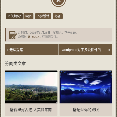
关键词:
logo
logo设计
必备
时间：2016年3 月26日，星期六，下午6:19。
通过
RSS 2.0
订阅源关注。
»
«
无法提笔
wordpress对于多说插件的小小优化
同类文章
偶里好古迹-大美黔东南
透过你的双眼