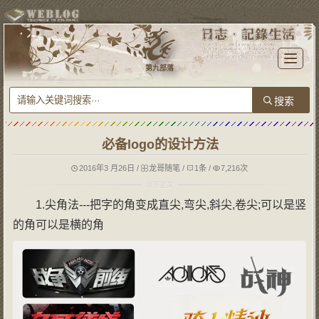
T
o
第九部落
g
g
l
e
n
a
v
i
g
必备logo的设计方法
a
t
i
o
2016年3 月26日
/
龙哥随笔
/
1条
/
7,216次
n
1.尖角法---把字的角变成直尖,弯尖,斜尖,卷尖;可以是竖
的角可以是横的角