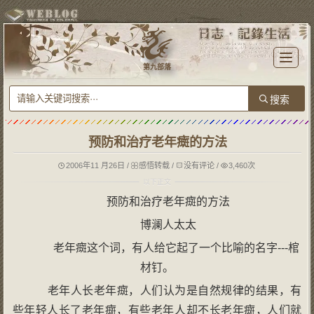
T
o
第九部落
g
g
l
e
n
a
v
i
g
预防和治疗老年癍的方法
a
t
i
o
2006年11 月26日
/
感悟转载
/
没有评论
/
3,460次
n
预防和治疗老年癍的方法
博澜人太太
老年癍这个词，有人给它起了一个比喻的名字---棺
材钉。
老年人长老年癍，人们认为是自然规律的结果，有
些年轻人长了老年癍，有些老年人却不长老年癍，人们就