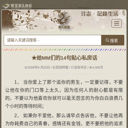
T
o
第九部落
g
g
l
e
n
a
v
i
g
★给MM们的14句贴心私房话
a
t
i
o
2006年9 月25日
/
其他转载
/
没有评论
/
4,400次
n
1、 当你爱上了那个追你的男生，一定要记得，不要
让他在你的门口等上太久，因为任何人的耐心都是有限
的，不要以为他喜欢你就可以毫无怨言的为你白白浪费几
个小时的等待时间；
2、 如果你不爱他，那么请早点告诉他，不要让他再
为你耗费自己的青春，感情还有金钱，更不要把他的追求