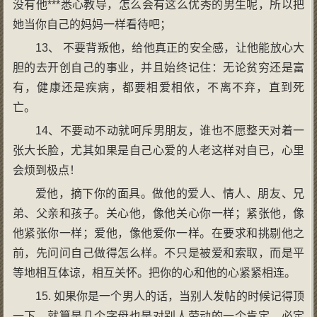
没有他***悉心教导，怎么会有这么优秀的男生呢，所以把
她当你自己的妈妈一样看待吧；
13、 不要背叛他，给他真正的安全感，让他能放心大
胆的去开创自己的事业，并且始终记住：无论贫穷还是富
有，健康还是疾病，都要相爱相依，不离不弃，直到死
亡。
14、不要动不动就呵斥男朋友，谁也不愿整天对着一
张大长脸，尤其如果是自己心爱的人老这样对自已，心里
会烦到极点！
爱他，摘下你的面具。做他的爱人、情人、朋友、兄
弟、父亲和孩子。关心他，像他关心你一样；紧张他，像
他紧张你一样；爱他，像他爱你一样。在要求和挑剔他之
前，先问问自己做得怎么样。不只是被爱和索取，而是平
等地相互体谅，相互关怀。把你的心和他的心紧紧相连。
15. 如果你是一个男人的话，当别人发帖的时候记得顶
一下，就算是几个字母也是对别人劳动的一个肯定，必定