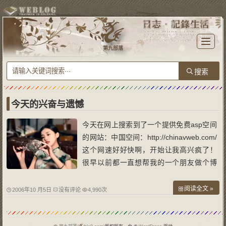
T
o
第九部落
g
g
l
e
n
a
v
i
g
a
今天的兴奋与遗憾
t
i
o
今天在网上搜索到了一个提供免费asp空间
n
的网站：中国空间：http://chinavweb.com/
这个网速好好快啊，开始让我高兴疯了！
很早以前都一直想帮我的一个朋友做个博
客，因为她现在用的博客是hotmail的。我
每次进她的博客的时候都很慢，我要我网外
阅读全文 »
2006年10 月5日
没有评论
4,990次
（不是教育网）的同学进去也很慢，有时候
还打不开。所以我今天很高兴的去修改了